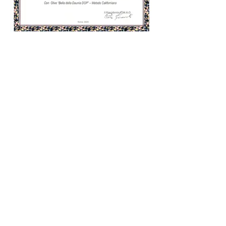
CONCORSO MONNA OLIVA
2020
Primo classificato Olive Nere
CONCORSO ERCOLE