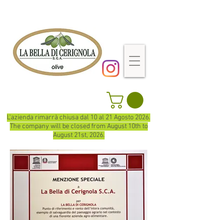
L'azienda rimarrà chiusa dal 10 al 21 Agosto 2026.
The company will be closed from August 10th to
August 21st, 2026.