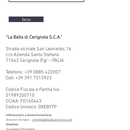
Invia
“La Bella di Cerignola S.C.A.”
Strada vicinale San Leonardo, 16
c/o Azienda Santo Stefano
71042 Cerignola (Fg) – ITALIA
Telefono:
+39 0885 422007
Cell:
+39 391 7313923
Codice Fiscale e Partita Iva:
01989200710
CCIAA: FG160443
Codice Univoco: DXEBYTP
Informazioni e amministrazione:
Antonio Annese -
info@labelladicerignola.com
Direttore:
Giuseppe Dibisceglia