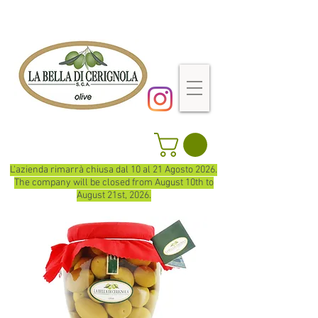
L'azienda rimarrà chiusa dal 10 al 21 Agosto 2026.
The company will be closed from August 10th to
August 21st, 2026.