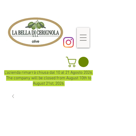
L'azienda rimarrà chiusa dal 10 al 21 Agosto 2026.
The company will be closed from August 10th to
August 21st, 2026.