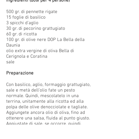
Ingredienti (dosi per 4 persone)
500 gr. di pennette rigate
15 foglie di basilico
3 spicchi d’aglio
30 gr. di pecorino grattugiato
60 gr. di ricotta
100 gr. di olive nere DOP La Bella della
Daunia
olio extra vergine di oliva Bella di
Cerignola e Coratina
sale
Preparazione
Con basilico, aglio, formaggio grattugiato,
sale e metà dell’olio fate un pesto
normale. Quindi, mescolatelo in una
terrina, unitamente alla ricotta ed alla
polpa delle olive denocciolate e tagliate.
Aggiungete ancora olio di oliva, fino ad
ottenere una salsa, fluida al punto giusto.
Aggiustate di sale, se occorre, quindi,
condite le pennette, precedentemente
lessate in acqua salata e scolate al dente.