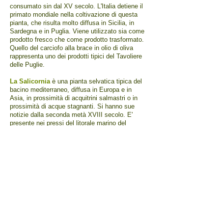
consumato sin dal XV secolo. L'Italia detiene il
primato mondiale nella coltivazione di questa
pianta, che risulta molto diffusa in Sicilia, in
Sardegna e in Puglia. Viene utilizzato sia come
prodotto fresco che come prodotto trasformato.
Quello del carciofo alla brace in olio di oliva
rappresenta uno dei prodotti tipici del Tavoliere
delle Puglie.
La Salicornia
è una pianta selvatica tipica del
bacino mediterraneo, diffusa in Europa e in
Asia, in prossimità di acquitrini salmastri o in
prossimità di acque stagnanti. Si hanno sue
notizie dalla seconda metà XVIII secolo. E'
presente nei pressi del litorale marino del
Gargano, promontorio montuoso della provincia
di Foggia, compreso tra il Mare Adriatico e il
Tavoliere delle Puglie. Viene utilizzata sia come
prodotto fresco che come prodotto trasformato.
La sua trasformazione più tipica è quella in olio
d'oliva.
Scheda tecnica POMODORI SECCHI
Scheda tecnica LAMPASCIONI CASERECCI