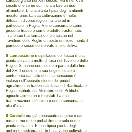
sarebbe giunto nel XVI secolo. Ma è nel XVII
secolo che se ne comincia a fare un uso
alimentare. E' una pianta tipica degli ambienti
mediterranei. La sua coltivazione è molto
diffusa in diverse regioni italiane ed in
particolare in Puglia. Viene consumato come
prodotto fresco e come prodotto trasformato.
Tra le sue trasformazioni più tipiche nel
Tavoliere delle Puglie un posto di rilievo merita il
pomodoro secco conservato in olio d'oliva.
Il Lampascione
o cipollaccio col fiocco è una
pianta selvatica molto diffusa nel Tavoliere delle
Puglie. Si hanno sue notizie a partire dalla fine
del XVIII secolo e la sua origine locale è
confermata dal fatto che il lampascione è
incluso nell'apposito elenco dei prodotti
agroalimentari tradizionali italiani di Basilicata e
Puglia, istituito dal Ministero delle Politiche
agricole alimentari e forestali. La sua
trasformazione più tipica è come conserva in
olio d'oliva.
Il Carciofo
era già conosciuto dai greci e dai
romani, ma molto probabilmente solo come
pianta selvatica. E' una tipica pianta degli
ambienti mediterranei. In Italia viene coltivato e