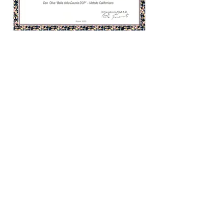
CONCORSO MONNA OLIVA
2020
Primo classificato Olive Nere
CONCORSO ERCOLE