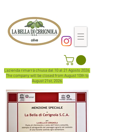
L'azienda rimarrà chiusa dal 10 al 21 Agosto 2026.
The company will be closed from August 10th to
August 21st, 2026.