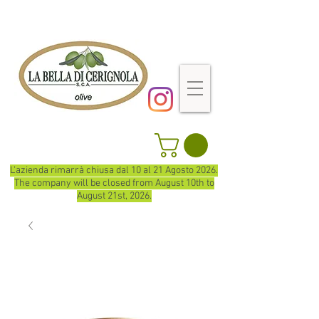
L'azienda rimarrà chiusa dal 10 al 21 Agosto 2026.
The company will be closed from August 10th to
August 21st, 2026.