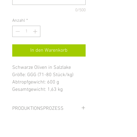
0/500
Anzahl
*
In den Warenkorb
Schwarze Oliven in Salzlake
Größe: GGG (71-80 Stück/kg)
Abtropfgewicht: 600 g
Gesamtgewicht: 1,63 kg
PRODUKTIONSPROZESS
Die schwarzen Oliven werden mittels
ZUTATEN
der „Kalifornia-Methode“ produziert: die
Oliven werden nach der Sortierung für
Schwarze Oliven, Wasser, Salz;