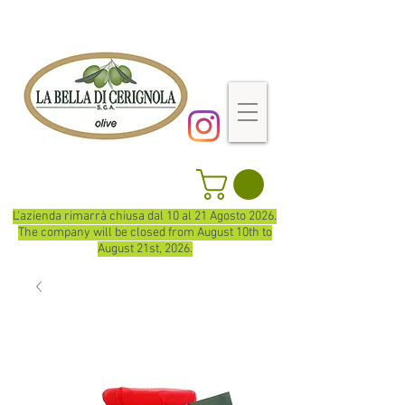
L'azienda rimarrà chiusa dal 10 al 21 Agosto 2026.
The company will be closed from August 10th to
August 21st, 2026.