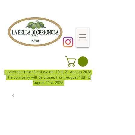
L'azienda rimarrà chiusa dal 10 al 21 Agosto 2026.
The company will be closed from August 10th to
August 21st, 2026.