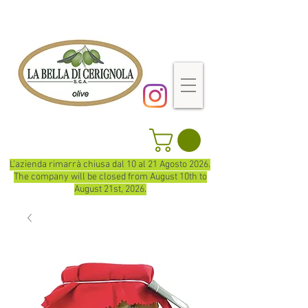
L'azienda rimarrà chiusa dal 10 al 21 Agosto 2026.
The company will be closed from August 10th to
August 21st, 2026.