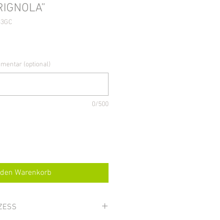
RIGNOLA”
43GC
mentar (optional)
0/500
 den Warenkorb
ZESS