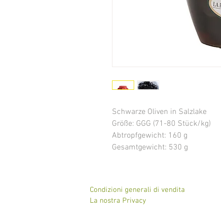
Schwarze Oliven in Salzlake
Größe: GGG (71-80 Stück/kg)
Abtropfgewicht: 160 g
Gesamtgewicht: 530 g
Condizioni generali di vendita
La nostra Privacy