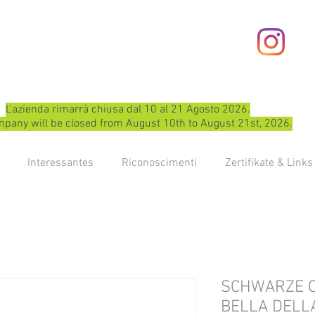
L'azienda rimarrà chiusa dal 10 al 21 Agosto 2026.
pany will be closed from August 10th to August 21st, 2026.
Interessantes
Riconoscimenti
Zertifikate & Links
SCHWARZE O
BELLA DELLA