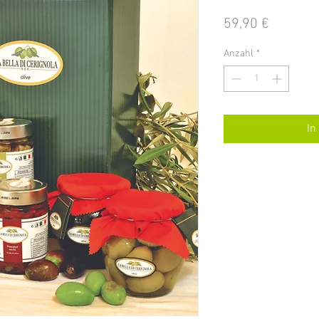
Preis
59,90 €
Anzahl
*
In