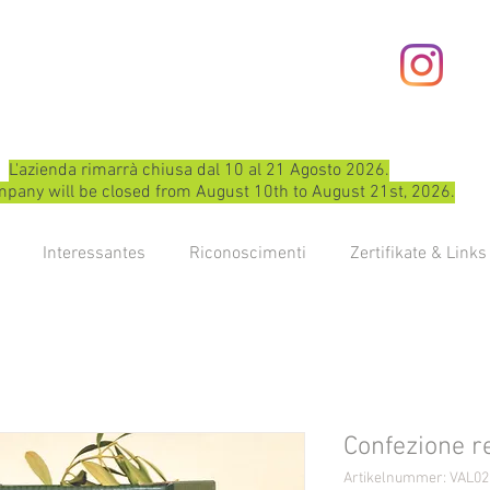
L'azienda rimarrà chiusa dal 10 al 21 Agosto 2026.
pany will be closed from August 10th to August 21st, 2026.
Interessantes
Riconoscimenti
Zertifikate & Links
Confezione r
Artikelnummer: VAL02