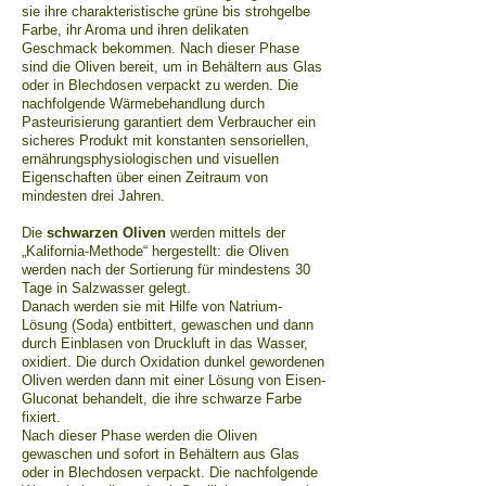
sie ihre charakteristische grüne bis strohgelbe
Farbe, ihr Aroma und ihren delikaten
Geschmack bekommen. Nach dieser Phase
sind die Oliven bereit, um in Behältern aus Glas
oder in Blechdosen verpackt zu werden. Die
nachfolgende Wärmebehandlung durch
Pasteurisierung garantiert dem Verbraucher ein
sicheres Produkt mit konstanten sensoriellen,
ernährungsphysiologischen und visuellen
Eigenschaften über einen Zeitraum von
mindesten drei Jahren.
Die
schwarzen Oliven
werden mittels der
„Kalifornia-Methode“ hergestellt: die Oliven
werden nach der Sortierung für mindestens 30
Tage in Salzwasser gelegt.
Danach werden sie mit Hilfe von Natrium-
Lösung (Soda) entbittert, gewaschen und dann
durch Einblasen von Druckluft in das Wasser,
oxidiert. Die durch Oxidation dunkel gewordenen
Oliven werden dann mit einer Lösung von Eisen-
Gluconat behandelt, die ihre schwarze Farbe
fixiert.
Nach dieser Phase werden die Oliven
gewaschen und sofort in Behältern aus Glas
oder in Blechdosen verpackt. Die nachfolgende