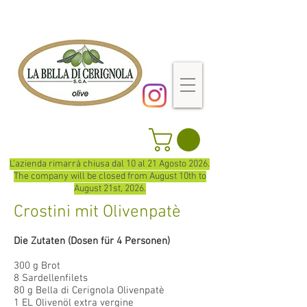
L'azienda rimarrà chiusa dal 10 al 21 Agosto 2026.
The company will be closed from August 10th to
August 21st, 2026.
Crostini mit Olivenpatè
Die
Zutaten (Dosen für 4 Personen)
300 g Brot
8 Sardellenfilets
80 g Bella di Cerignola Olivenpatè
1 EL Olivenöl extra vergine